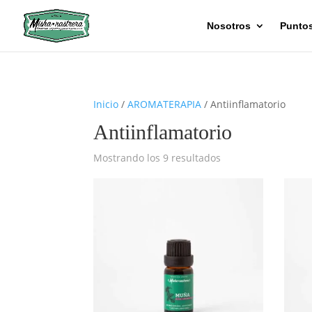
Nosotros
Puntos
Inicio
/
AROMATERAPIA
/ Antiinflamatorio
Antiinflamatorio
Ordenado
Mostrando los 9 resultados
por
los
últimos