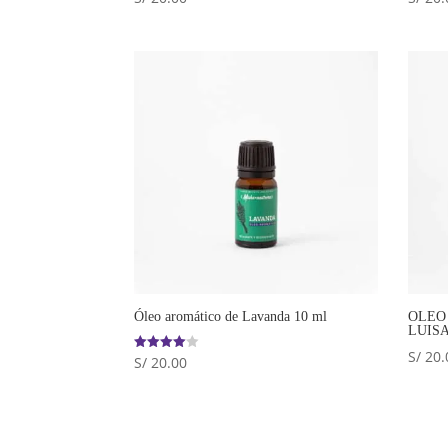
Óleo aromático de Lavanda 10 ml
OLEO
LUISA
S/
20.
S/
20.00
Valorado
con
4.00
de 5