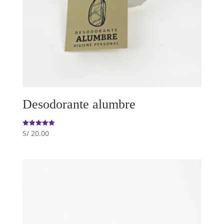
Desodorante alumbre
S/
20.00
Valorado
con
5.00
de 5