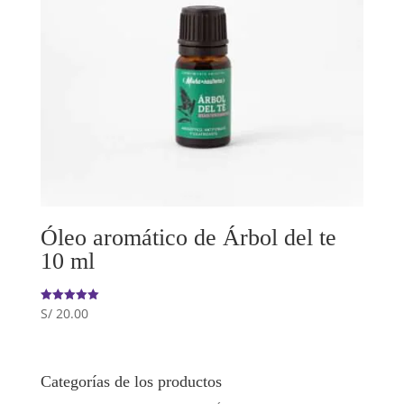
Óleo aromático de Árbol del te
10 ml
S/
20.00
Valorado
con
5.00
de 5
Categorías de los productos