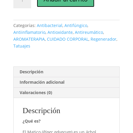
aromático
de
Matico
10
Categorías:
Antibacterial
,
Antifúngico
,
ml
Antiinflamatorio
,
Antioxidante
,
Antireumático
,
cantidad
AROMATERAPIA
,
CUIDADO CORPORAL
,
Regenerador
,
Tatuajes
Descripción
Información adicional
Valoraciones (0)
Descripción
¿Qué es?
El Matico (
Piper aduncum
) es un árbol