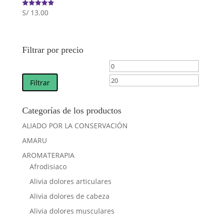
S/
13.00
Valorado
con
5.00
de 5
Filtrar por precio
Precio
Precio
mínimo
máximo
Filtrar
Categorías de los productos
ALIADO POR LA CONSERVACIÓN
AMARU
AROMATERAPIA
Afrodisiaco
Alivia dolores articulares
Alivia dolores de cabeza
Alivia dolores musculares