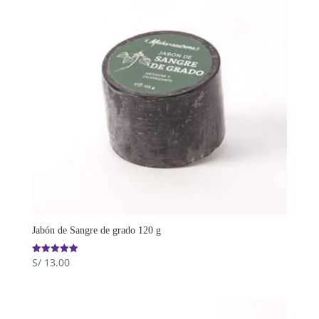
Jabón de Sangre de grado 120 g
S/
13.00
Valorado
con
5.00
de 5