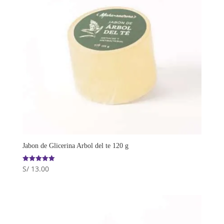
Jabon de Glicerina Arbol del te 120 g
S/
13.00
Valorado
con
5.00
de 5