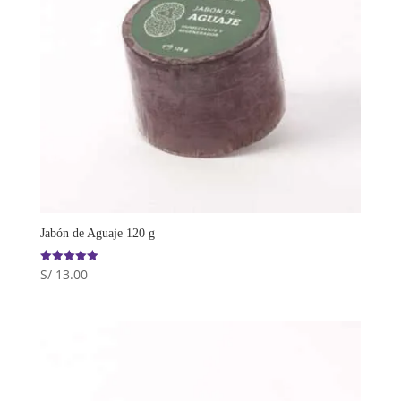
Jabón de Aguaje 120 g
S/
13.00
Valorado
con
5.00
de 5