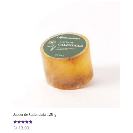
Jabón de Caléndula 120 g
S/
13.00
Valorado
con