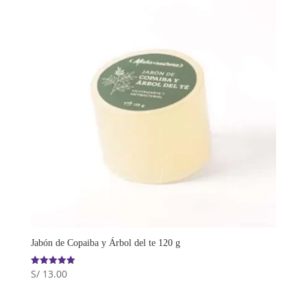
Jabón de Copaiba y Árbol del te 120 g
S/
13.00
Valorado
con
5.00
de 5