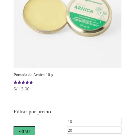
Pomada de Arnica 10 g
S/
13.00
Valorado
con
5.00
de 5
Filtrar por precio
Precio
Precio
mínimo
máximo
Filtrar