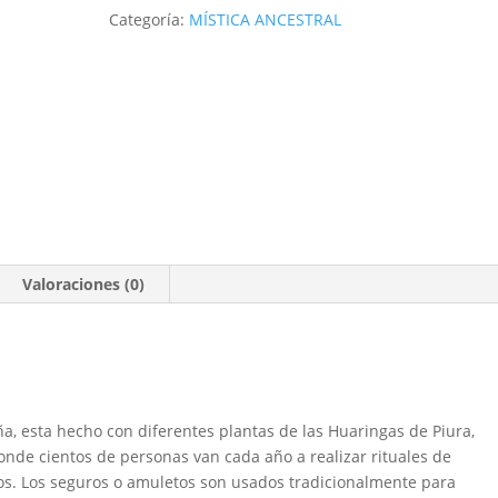
5
Categoría:
MÍSTICA ANCESTRAL
ml
cantidad
Valoraciones (0)
ña, esta hecho con diferentes plantas de las Huaringas de Piura,
onde cientos de personas van cada año a realizar rituales de
eos. Los seguros o amuletos son usados tradicionalmente para