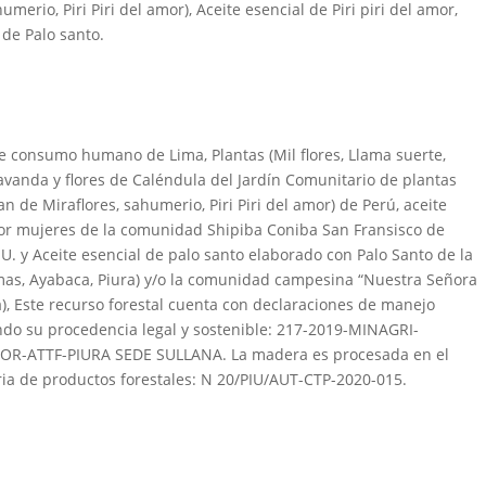
merio, Piri Piri del amor), Aceite esencial de Piri piri del amor,
 de Palo santo.
de consumo humano de Lima, Plantas (Mil flores, Llama suerte,
Lavanda y flores de Caléndula del Jardín Comunitario de plantas
 de Miraflores, sahumerio, Piri Piri del amor) de Perú, aceite
 por mujeres de la comunidad Shipiba Coniba San Fransisco de
UU. y Aceite esencial de palo santo elaborado con Palo Santo de la
as, Ayabaca, Piura) y/o la comunidad campesina “Nuestra Señora
a), Este recurso forestal cuenta con declaraciones de manejo
do su procedencia legal y sostenible: 217-2019-MINAGRI-
OR-ATTF-PIURA SEDE SULLANA. La madera es procesada en el
ia de productos forestales: N 20/PIU/AUT-CTP-2020-015.