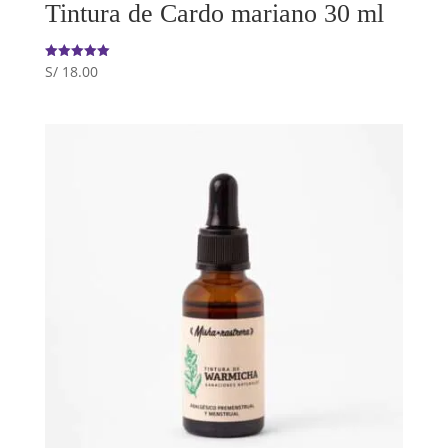
Tintura de Cardo mariano 30 ml
S/
18.00
Valorado
con
5.00
de 5