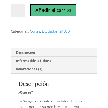
Sangre
Añadir al carrito
de
grado
30
ml
Categorías:
Cortes
,
Exudados
,
SALUD
cantidad
Descripción
Información adicional
Valoraciones (1)
Descripción
¿Qué es?
La Sangre de Grado es un látex de color
rojizo, por ello su nombre, que se extrae de