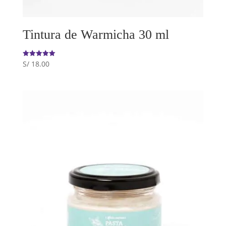
Tintura de Warmicha 30 ml
S/
18.00
Valorado
con
5.00
de 5