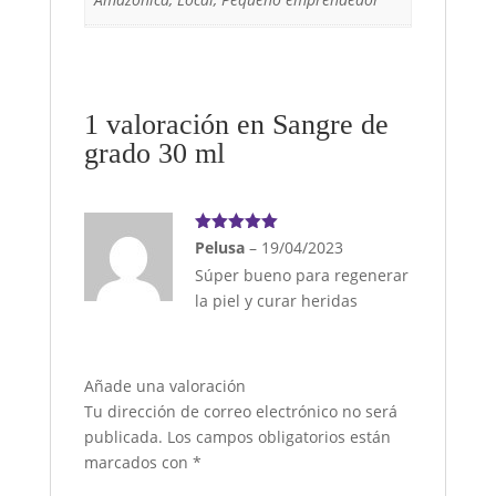
1 valoración en
Sangre de
grado 30 ml
Valorado
Pelusa
–
19/04/2023
con
5
de 5
Súper bueno para regenerar
la piel y curar heridas
Añade una valoración
Tu dirección de correo electrónico no será
publicada.
Los campos obligatorios están
marcados con
*