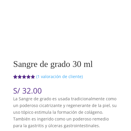
Sangre de grado 30 ml
(
1
valoración de cliente)
Valorado
1
con
5.00
de
S/
32.00
5 en base
a
valoración
La Sangre de grado es usada tradicionalmente como
de un
cliente
un poderoso cicatrizante y regenerante de la piel, su
uso tópico estimula la formación de colágeno.
También es ingerido como un poderoso remedio
para la gastritis y úlceras gastrointestinales.