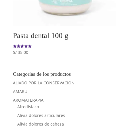
Pasta dental 100 g
S/
35.00
Valorado
con
5.00
de 5
Categorías de los productos
ALIADO POR LA CONSERVACIÓN
AMARU
AROMATERAPIA
Afrodisiaco
Alivia dolores articulares
Alivia dolores de cabeza