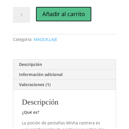
Poción
Añadir al carrito
para
pestañas
con
aplicador
Categoría:
MAQUILLAJE
10
ml
cantidad
Descripción
Información adicional
Valoraciones (1)
Descripción
¿Qué es?
La poción de pestañas Misha rastrera es