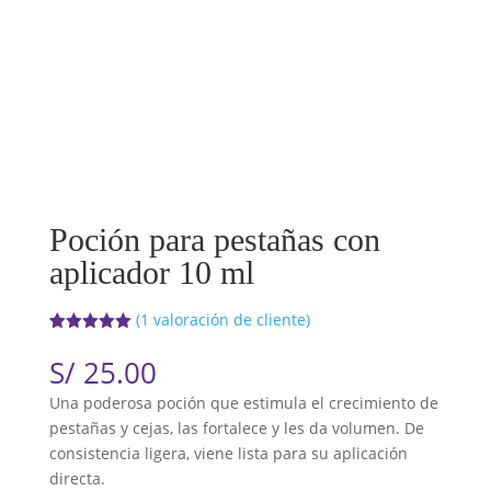
Poción para pestañas con
aplicador 10 ml
(
1
valoración de cliente)
Valorado
1
con
5.00
de
S/
25.00
5 en base
a
valoración
Una poderosa poción que estimula el crecimiento de
de un
cliente
pestañas y cejas, las fortalece y les da volumen. De
consistencia ligera, viene lista para su aplicación
directa.