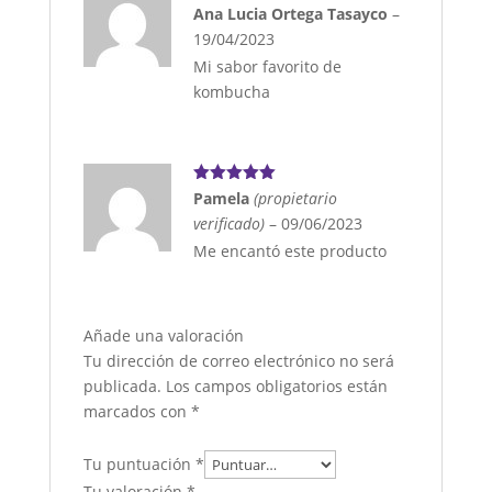
Valorado
Ana Lucia Ortega Tasayco
–
con
5
de 5
19/04/2023
Mi sabor favorito de
kombucha
Valorado
Pamela
(propietario
con
5
de 5
verificado)
–
09/06/2023
Me encantó este producto
Añade una valoración
Tu dirección de correo electrónico no será
publicada.
Los campos obligatorios están
marcados con
*
Tu puntuación
*
Tu valoración
*