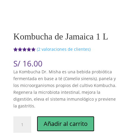
Kombucha de Jamaica 1 L
(
2
valoraciones de clientes)
Valorado
2
con
5.00
de
S/
16.00
5 en base
a
La Kombucha Dr. Misha es una bebida probiótica
valoracione
s de
fermentada en base a té (
Camelia sinensis),
panela y
clientes
los microorganismos propios del cultivo Kombucha.
Regenera la microbiota intestinal, mejora la
digestión, eleva el sistema inmunológico y previene
la gastritis.
Kombucha
Añadir al carrito
de