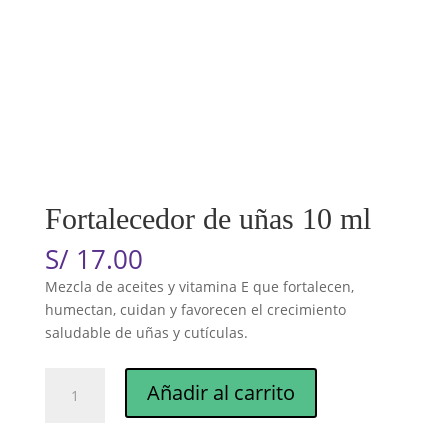
Fortalecedor de uñas 10 ml
S/
17.00
Mezcla de aceites y vitamina E que fortalecen,
humectan, cuidan y favorecen el crecimiento
saludable de uñas y cutículas.
Fortalecedor
Añadir al carrito
de
uñas
10