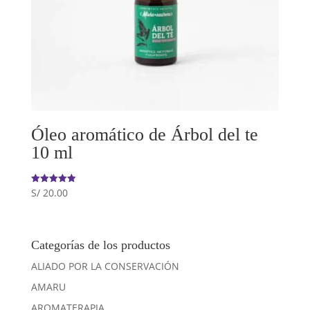
Óleo aromático de Árbol del te
10 ml
S/
20.00
Valorado
con
5.00
de 5
Categorías de los productos
ALIADO POR LA CONSERVACIÓN
AMARU
AROMATERAPIA