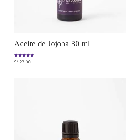
Aceite de Jojoba 30 ml
S/
23.00
Valorado
con
5.00
de 5