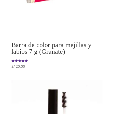
Barra de color para mejillas y
labios 7 g (Granate)
S/
20.00
Valorado
con
5.00
de 5