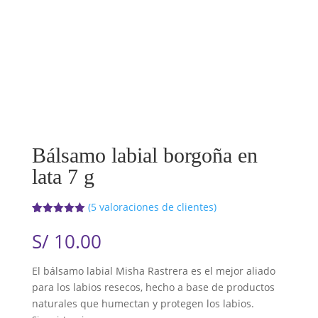
Bálsamo labial borgoña en
lata 7 g
(
5
valoraciones de clientes)
Valorado
5
con
5.00
de
S/
10.00
5 en base
a
valoracione
El bálsamo labial Misha Rastrera es el mejor aliado
s de
clientes
para los labios resecos, hecho a base de productos
naturales que humectan y protegen los labios.