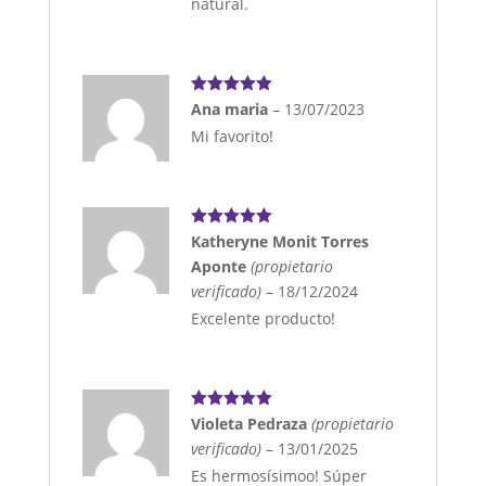
natural.
Valorado
Ana maria
–
13/07/2023
con
5
de 5
Mi favorito!
Valorado
Katheryne Monit Torres
con
5
de 5
Aponte
(propietario
verificado)
–
18/12/2024
Excelente producto!
Valorado
Violeta Pedraza
(propietario
con
5
de 5
verificado)
–
13/01/2025
Es hermosísimoo! Súper