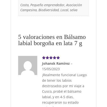
Costa, Pequeño emprendedor, Asociación
Campesina, Biodiversidad, Local, selva
5 valoraciones en
Bálsamo
labial borgoña en lata 7 g
Valorado
Johansk Ramírez
–
con
5
de 5
15/05/2023
¡Realmente funciona! Luego
de tener los labios
destrozados por mi viaje a
Cusco, probé el bálsamo
labial, y en 4-5 días,
recuperaron su estado