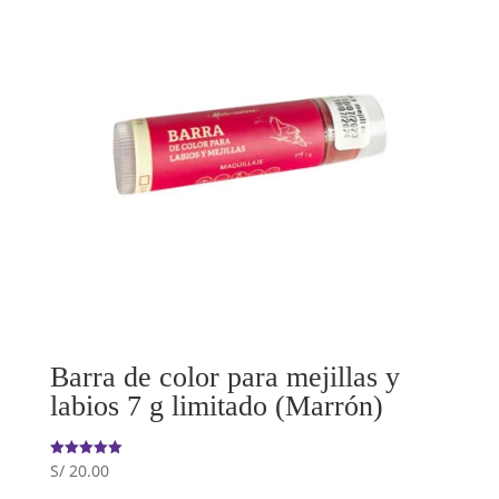
Barra de color para mejillas y
labios 7 g limitado (Marrón)
S/
20.00
Valorado
con
5.00