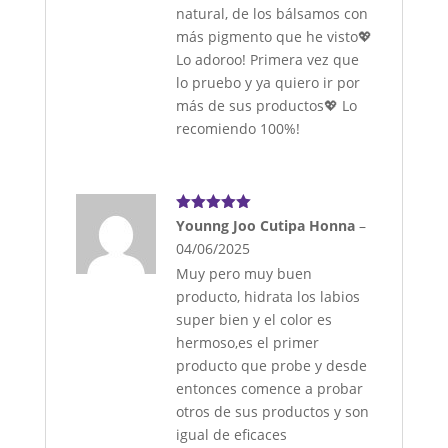
natural, de los bálsamos con
más pigmento que he visto💖
Lo adoroo! Primera vez que
lo pruebo y ya quiero ir por
más de sus productos💖 Lo
recomiendo 100%!
Valorado
Younng Joo Cutipa Honna
–
con
5
de 5
04/06/2025
Muy pero muy buen
producto, hidrata los labios
super bien y el color es
hermoso,es el primer
producto que probe y desde
entonces comence a probar
otros de sus productos y son
igual de eficaces