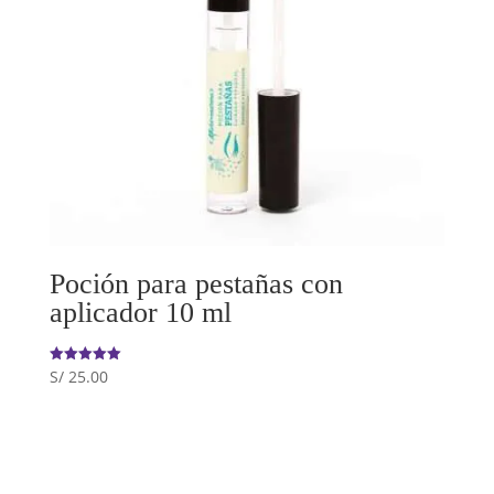
Poción para pestañas con
aplicador 10 ml
S/
25.00
Valorado
con
5.00
de 5