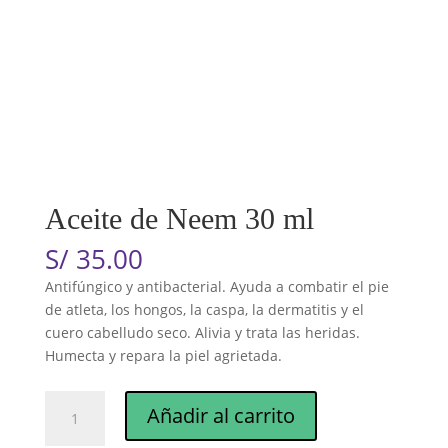
Aceite de Neem 30 ml
S/
35.00
Antifúngico y antibacterial. Ayuda a combatir el pie
de atleta, los hongos, la caspa, la dermatitis y el
cuero cabelludo seco. Alivia y trata las heridas.
Humecta y repara la piel agrietada.
Aceite
Añadir al carrito
de
Neem