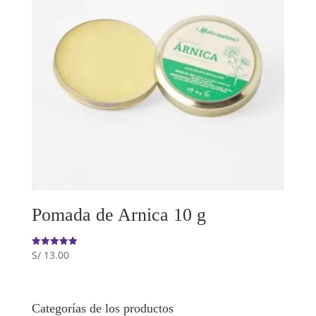
Pomada de Arnica 10 g
S/
13.00
Valorado
con
5.00
de 5
Categorías de los productos