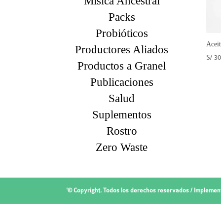
Mísica Ancestral
Packs
Probióticos
Aceit
Productores Aliados
S/
30
Productos a Granel
Publicaciones
Salud
Suplementos
Rostro
Zero Waste
'© Copyright. Todos los derechos reservados / Implemen