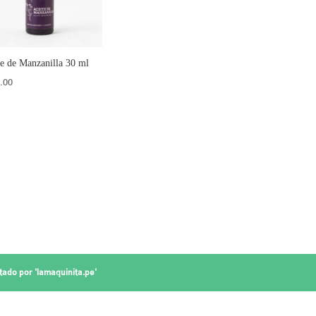
e de Manzanilla 30 ml
.00
tado por '
lamaquinita.pe
'